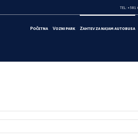
TEL: +381 
Početna
Vozni park
Zahtev za najam autobusa