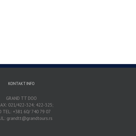
KONTAKT INFO
GRAND TT DOO
AX: 021/422-324; 422-325;
O TEL: +381 60/ 740 79 07
IL: grandtt@grandtours.rs