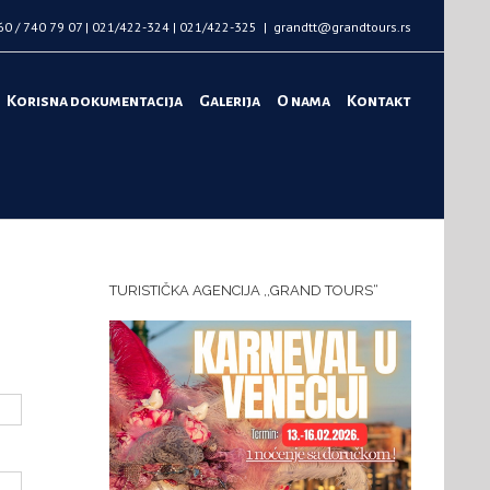
60 / 740 79 07 | 021/422-324 | 021/422-325
|
grandtt@grandtours.rs
Korisna dokumentacija
Galerija
O nama
Kontakt
TURISTIČKA AGENCIJA ,,GRAND TOURS“