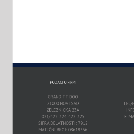
PODACI O FIRMI
GRAND TT DOO
21000 NOVI SAD
TEL/F
ŽELEZNIČKA 23A
INF
021/422-324, 422-325
E-MA
ŠIFRA DELATNOSTI: 7912
MATIČNI BROJ: 08618356