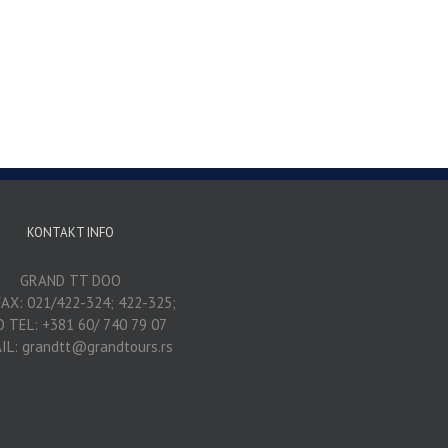
KONTAKT INFO
GRAND TT DOO
AX: 021/422-324; 422-325;
O TEL: +381 60/ 740 79 07
IL: grandtt@grandtours.rs