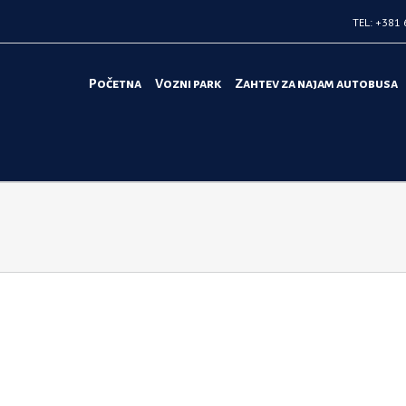
TEL: +381 
Početna
Vozni park
Zahtev za najam autobusa