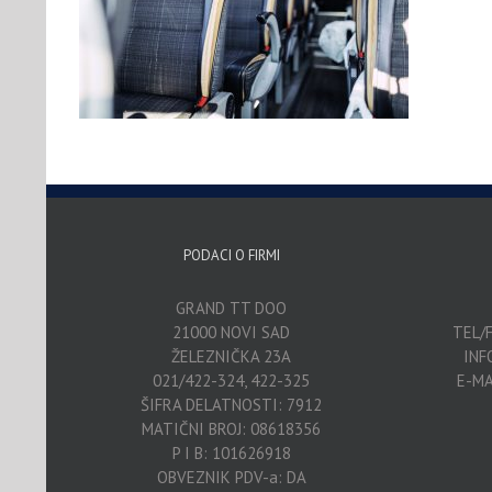
PODACI O FIRMI
GRAND TT DOO
21000 NOVI SAD
TEL/F
ŽELEZNIČKA 23A
INF
021/422-324, 422-325
E-MA
ŠIFRA DELATNOSTI: 7912
MATIČNI BROJ: 08618356
P I B: 101626918
OBVEZNIK PDV-a: DA