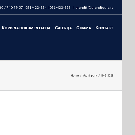
60 / 740 79 07 | 021/422-324 | 021/422-325
|
grandtt@grandtours.rs
Korisna dokumentacija
Galerija
O nama
Kontakt
Home
/
Vozni park
/
IMG_8225