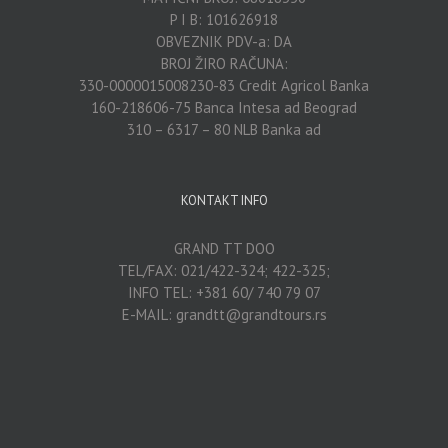
P I B: 101626918
OBVEZNIK PDV-a: DA
BROJ ŽIRO RAČUNA:
330-0000015008230-83 Credit Agricol Banka
160-218606-75 Banca Intesa ad Beograd
310 – 6317 – 80 NLB Banka ad
KONTAKT INFO
GRAND TT DOO
TEL/FAX: 021/422-324; 422-325;
INFO TEL: +381 60/ 740 79 07
E-MAIL: grandtt@grandtours.rs