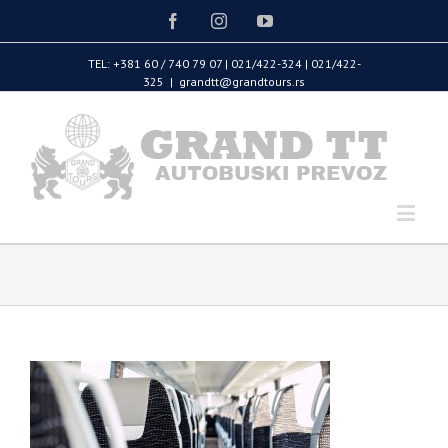
Facebook
Instagram
Youtube
TEL: +381 60 / 740 79 07 | 021/422-324 | 021/422-
325
|
grandtt@grandtours.rs