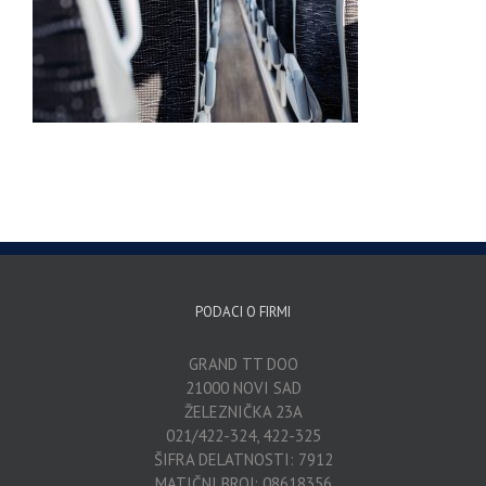
PODACI O FIRMI
GRAND TT DOO
21000 NOVI SAD
ŽELEZNIČKA 23A
021/422-324, 422-325
ŠIFRA DELATNOSTI: 7912
MATIČNI BROJ: 08618356