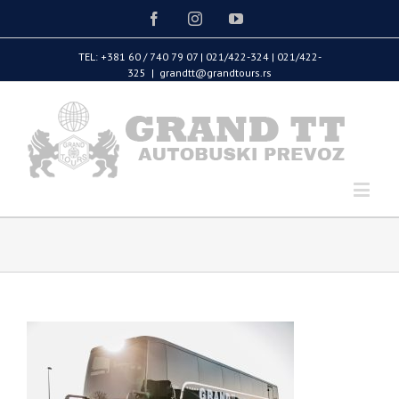
Facebook
Instagram
Youtube
TEL: +381 60 / 740 79 07 | 021/422-324 | 021/422-
325
|
grandtt@grandtours.rs