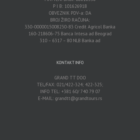
P I B: 101626918
OBVEZNIK PDV-a: DA
BROJ ŽIRO RAČUNA:
330-0000015008230-83 Credit Agricol Banka
160-218606-75 Banca Intesa ad Beograd
310 – 6317 – 80 NLB Banka ad
KONTAKT INFO
GRAND TT DOO
TEL/FAX: 021/422-324; 422-325;
INFO TEL: +381 60/ 740 79 07
E-MAIL: grandtt@grandtours.rs