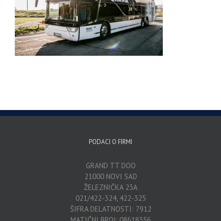
PODACI O FIRMI
GRAND TT DOO
21000 NOVI SAD
ŽELEZNIČKA 23A
021/422-324, 422-325
ŠIFRA DELATNOSTI: 7912
MATIČNI BROJ: 08618356