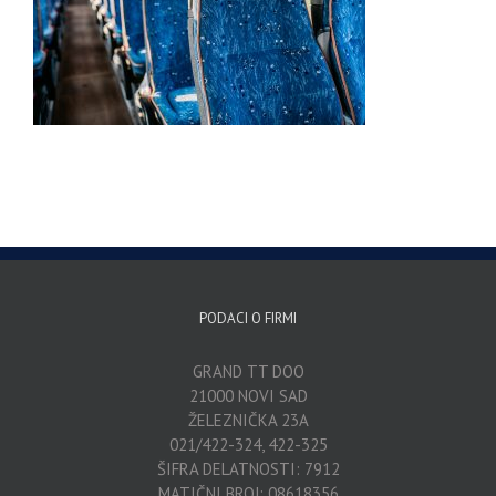
PODACI O FIRMI
GRAND TT DOO
21000 NOVI SAD
ŽELEZNIČKA 23A
021/422-324, 422-325
ŠIFRA DELATNOSTI: 7912
MATIČNI BROJ: 08618356