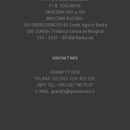
P I B: 101626918
OBVEZNIK PDV-a: DA
BROJ ŽIRO RAČUNA:
330-0000015008230-83 Credit Agricol Banka
160-218606-75 Banca Intesa ad Beograd
310 – 6317 – 80 NLB Banka ad
KONTAKT INFO
GRAND TT DOO
TEL/FAX: 021/422-324; 422-325;
INFO TEL: +381 60/ 740 79 07
E-MAIL: grandtt@grandtours.rs