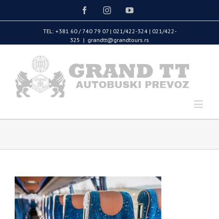
Facebook
Instagram
Youtube
TEL: +381 60 / 740 79 07 | 021/422-324 | 021/422-
325
|
grandtt@grandtours.rs