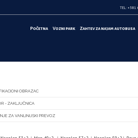
TEL: +381 
Početna
Vozni park
Zahtev za najam autobusa
IFIKACIONI OBRAZAC
R - ZAKLJUČNICA
NJE ZA VANLINIJSKI PREVOZ