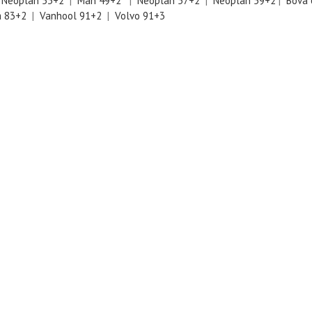
|
Neoplan 53+2
|
Man 49+2
|
Neoplan 57+2
|
Neoplan 59+2
|
Bova
a 83+2
|
Vanhool 91+2
|
Volvo 91+3