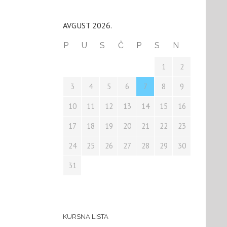
AVGUST 2026.
P
U
S
Č
P
S
N
1
2
3
4
5
6
7
8
9
10
11
12
13
14
15
16
17
18
19
20
21
22
23
24
25
26
27
28
29
30
31
KURSNA LISTA