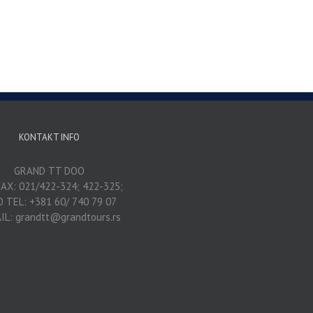
KONTAKT INFO
GRAND TT DOO
AX: 021/422-324; 422-325;
O TEL: +381 60/ 740 79 07
IL: grandtt@grandtours.rs