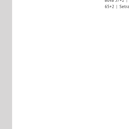
Bova 37+2
65+2
|
Setr