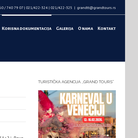
60 / 740 79 07 | 021/422-324 | 021/422-325
|
grandtt@grandtours.rs
Korisna dokumentacija
Galerija
O nama
Kontakt
TURISTIČKA AGENCIJA ,,GRAND TOURS“