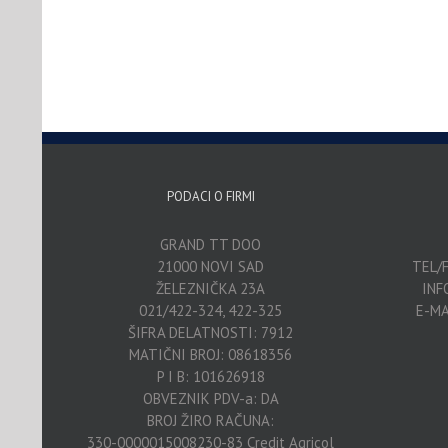
PODACI O FIRMI
GRAND TT DOO
21000 NOVI SAD
TEL/F
ŽELEZNIČKA 23A
INF
021/422-324, 422-325
E-MA
ŠIFRA DELATNOSTI: 7912
MATIČNI BROJ: 08618356
P I B: 101626918
OBVEZNIK PDV-a: DA
BROJ ŽIRO RAČUNA:
330-0000015008230-83 Credit Agricol