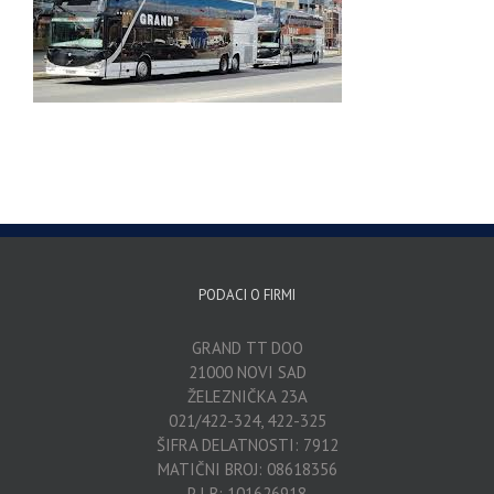
PODACI O FIRMI
GRAND TT DOO
21000 NOVI SAD
ŽELEZNIČKA 23A
021/422-324, 422-325
ŠIFRA DELATNOSTI: 7912
MATIČNI BROJ: 08618356
P I B: 101626918