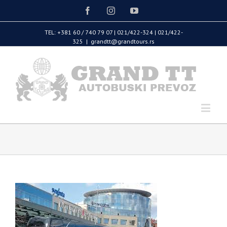
Facebook
Instagram
Youtube
TEL: +381 60 / 740 79 07 | 021/422-324 | 021/422-
325
|
grandtt@grandtours.rs